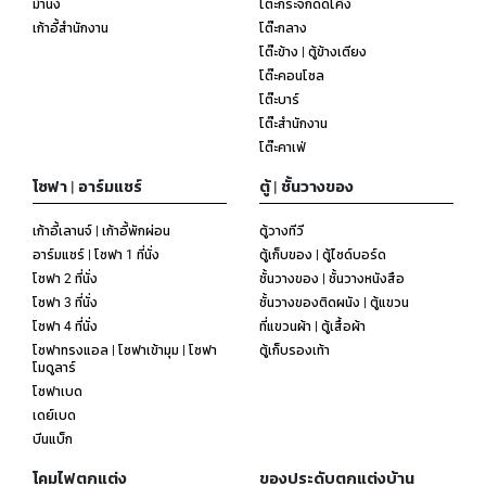
ม้านั่ง
โต๊ะกระจกดัดโค้ง
เก้าอี้สำนักงาน
โต๊ะกลาง
โต๊ะข้าง | ตู้ข้างเตียง
โต๊ะคอนโซล
โต๊ะบาร์
โต๊ะสำนักงาน
โต๊ะคาเฟ่
โซฟา | อาร์มแชร์
ตู้ | ชั้นวางของ
เก้าอี้เลานจ์ | เก้าอี้พักผ่อน
ตู้วางทีวี
อาร์มแชร์ | โซฟา 1 ที่นั่ง
ตู้เก็บของ | ตู้ไซด์บอร์ด
โซฟา 2 ที่นั่ง
ชั้นวางของ | ชั้นวางหนังสือ
โซฟา 3 ที่นั่ง
ชั้นวางของติดผนัง | ตู้แขวน
โซฟา 4 ที่นั่ง
ที่แขวนผ้า | ตู้เสื้อผ้า
โซฟาทรงแอล | โซฟาเข้ามุม | โซฟา
ตู้เก็บรองเท้า
โมดูลาร์
โซฟาเบด
เดย์เบด
บีนแบ็ก
โคมไฟตกแต่ง
ของประดับตกแต่งบ้าน