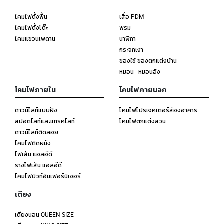
โคมไฟตั้งพื้น
เสื่อ PDM
โคมไฟตั้งโต๊ะ
พรม
โคมแขวนเพดาน
นาฬิกา
กระจกเงา
ของใช้-ของตกแต่งบ้าน
หมอน | หมอนอิง
โคมไฟภายใน
โคมไฟภายนอก
ดาวน์ไลท์แบบฝัง
โคมไฟโปรเจคเตอร์ส่องอาคาร
สปอตไลท์และแทรคไลท์
โคมไฟตกแต่งสวน
ดาวน์ไลท์ติดลอย
โคมไฟติดผนัง
ไฟเส้น แอลอีดี
รางไฟเส้น แอลอีดี
โคมไฟบิวท์อินเฟอร์นิเจอร์
เตียง
เตียงนอน QUEEN SIZE