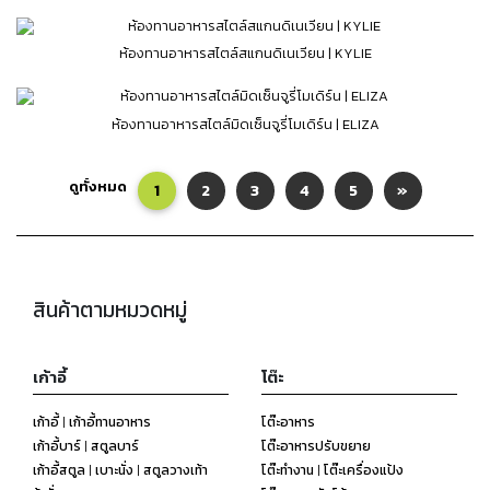
ห้องทานอาหารสไตล์สแกนดิเนเวียน | KYLIE
ห้องทานอาหารสไตล์มิดเซ็นจูรี่โมเดิร์น | ELIZA
ดูทั้งหมด
1
2
3
4
5
»
สินค้าตามหมวดหมู่
เก้าอี้
โต๊ะ
เก้าอี้ | เก้าอี้ทานอาหาร
โต๊ะอาหาร
เก้าอี้บาร์ | สตูลบาร์
โต๊ะอาหารปรับขยาย
เก้าอี้สตูล | เบาะนั่ง | สตูลวางเท้า
โต๊ะทำงาน | โต๊ะเครื่องแป้ง