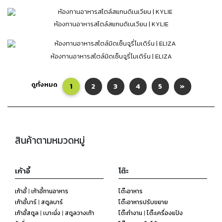
ห้องทานอาหารสไตล์สแกนดิเนเวียน | KYLIE
ห้องทานอาหารสไตล์มิดเซ็นจูรี่โมเดิร์น | ELIZA
ดูทั้งหมด
1
2
3
4
5
»
สินค้าตามหมวดหมู่
เก้าอี้
โต๊ะ
เก้าอี้ | เก้าอี้ทานอาหาร
โต๊ะอาหาร
เก้าอี้บาร์ | สตูลบาร์
โต๊ะอาหารปรับขยาย
เก้าอี้สตูล | เบาะนั่ง | สตูลวางเท้า
โต๊ะทำงาน | โต๊ะเครื่องแป้ง