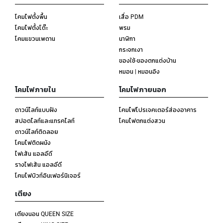
โคมไฟตั้งพื้น
เสื่อ PDM
โคมไฟตั้งโต๊ะ
พรม
โคมแขวนเพดาน
นาฬิกา
กระจกเงา
ของใช้-ของตกแต่งบ้าน
หมอน | หมอนอิง
โคมไฟภายใน
โคมไฟภายนอก
ดาวน์ไลท์แบบฝัง
โคมไฟโปรเจคเตอร์ส่องอาคาร
สปอตไลท์และแทรคไลท์
โคมไฟตกแต่งสวน
ดาวน์ไลท์ติดลอย
โคมไฟติดผนัง
ไฟเส้น แอลอีดี
รางไฟเส้น แอลอีดี
โคมไฟบิวท์อินเฟอร์นิเจอร์
เตียง
เตียงนอน QUEEN SIZE