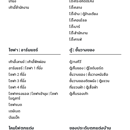
ม้านั่ง
โต๊ะกระจกดัดโค้ง
เก้าอี้สำนักงาน
โต๊ะกลาง
โต๊ะข้าง | ตู้ข้างเตียง
โต๊ะคอนโซล
โต๊ะบาร์
โต๊ะสำนักงาน
โต๊ะคาเฟ่
โซฟา | อาร์มแชร์
ตู้ | ชั้นวางของ
เก้าอี้เลานจ์ | เก้าอี้พักผ่อน
ตู้วางทีวี
อาร์มแชร์ | โซฟา 1 ที่นั่ง
ตู้เก็บของ | ตู้ไซด์บอร์ด
โซฟา 2 ที่นั่ง
ชั้นวางของ | ชั้นวางหนังสือ
โซฟา 3 ที่นั่ง
ชั้นวางของติดผนัง | ตู้แขวน
โซฟา 4 ที่นั่ง
ที่แขวนผ้า | ตู้เสื้อผ้า
โซฟาทรงแอล | โซฟาเข้ามุม | โซฟา
ตู้เก็บรองเท้า
โมดูลาร์
โซฟาเบด
เดย์เบด
บีนแบ็ก
โคมไฟตกแต่ง
ของประดับตกแต่งบ้าน