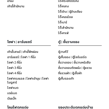
ม้านั่ง
โต๊ะกระจกดัดโค้ง
เก้าอี้สำนักงาน
โต๊ะกลาง
โต๊ะข้าง | ตู้ข้างเตียง
โต๊ะคอนโซล
โต๊ะบาร์
โต๊ะสำนักงาน
โต๊ะคาเฟ่
โซฟา | อาร์มแชร์
ตู้ | ชั้นวางของ
เก้าอี้เลานจ์ | เก้าอี้พักผ่อน
ตู้วางทีวี
อาร์มแชร์ | โซฟา 1 ที่นั่ง
ตู้เก็บของ | ตู้ไซด์บอร์ด
โซฟา 2 ที่นั่ง
ชั้นวางของ | ชั้นวางหนังสือ
โซฟา 3 ที่นั่ง
ชั้นวางของติดผนัง | ตู้แขวน
โซฟา 4 ที่นั่ง
ที่แขวนผ้า | ตู้เสื้อผ้า
โซฟาทรงแอล | โซฟาเข้ามุม | โซฟา
ตู้เก็บรองเท้า
โมดูลาร์
โซฟาเบด
เดย์เบด
บีนแบ็ก
โคมไฟตกแต่ง
ของประดับตกแต่งบ้าน