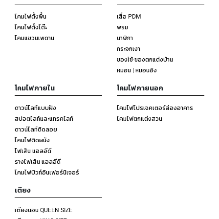
โคมไฟตั้งพื้น
เสื่อ PDM
โคมไฟตั้งโต๊ะ
พรม
โคมแขวนเพดาน
นาฬิกา
กระจกเงา
ของใช้-ของตกแต่งบ้าน
หมอน | หมอนอิง
โคมไฟภายใน
โคมไฟภายนอก
ดาวน์ไลท์แบบฝัง
โคมไฟโปรเจคเตอร์ส่องอาคาร
สปอตไลท์และแทรคไลท์
โคมไฟตกแต่งสวน
ดาวน์ไลท์ติดลอย
โคมไฟติดผนัง
ไฟเส้น แอลอีดี
รางไฟเส้น แอลอีดี
โคมไฟบิวท์อินเฟอร์นิเจอร์
เตียง
เตียงนอน QUEEN SIZE