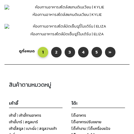
ห้องทานอาหารสไตล์สแกนดิเนเวียน | KYLIE
ห้องทานอาหารสไตล์มิดเซ็นจูรี่โมเดิร์น | ELIZA
ดูทั้งหมด
1
2
3
4
5
»
สินค้าตามหมวดหมู่
เก้าอี้
โต๊ะ
เก้าอี้ | เก้าอี้ทานอาหาร
โต๊ะอาหาร
เก้าอี้บาร์ | สตูลบาร์
โต๊ะอาหารปรับขยาย
เก้าอี้สตูล | เบาะนั่ง | สตูลวางเท้า
โต๊ะทำงาน | โต๊ะเครื่องแป้ง