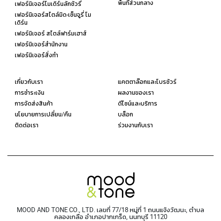
พื้นที่ส่วนกลาง
เฟอร์นิเจอร์โมเดิร์นลักชัวรี่
เฟอร์นิเจอร์สไตล์มิด-เซ็นจูรี่ โม
เดิร์น
เฟอร์นิเจอร์ สไตล์ฟาร์มเฮาส์
เฟอร์นิเจอร์สำนักงาน
เฟอร์นิเจอร์สั่งทำ
เกี่ยวกับเรา
แคตตาล๊อกและโบรชัวร์
การชำระเงิน
ผลงานของเรา
การจัดส่งสินค้า
ดีไซน์และบริการ
นโยบายการเปลี่ยน/คืน
บล็อก
ติดต่อเรา
ร่วมงานกับเรา
MOOD AND TONE CO., LTD. เลขที่ 77/18 หมู่ที่ 1 ถนนแจ้งวัฒนะ, ตำบล
คลองเกลือ อำเภอปากเกร็ด, นนทบุรี 11120