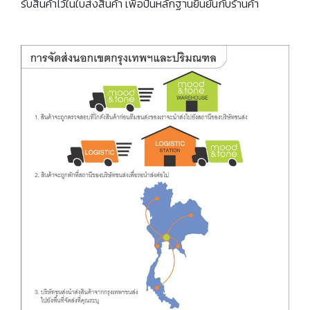
รับสินค้าไว้ในใบส่งสินค้า เพื่อป็นหลักฐานยืนยันกับร้านค้า