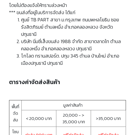
โดยไม่ต้องแจ้งให้ทราบล่วงหน้า
*** ขนส่งที่อยู่ในบริการจัดส่ง ได้แก่
ศูนย์ TB PART สาขา ม.กรุงเทพ ถนนพหลโยธิน ซอย
รังสิตภิรมย์ ตำบลหนึ่ง อำเภอคลองหลวง จังหวัด
ปทุมธานี
บริษัท นิ่มซี่เส็งขนส่ง 1988 จำกัด สาขาตลาดไท ตำบล
คลองหนึ่ง อำเภอคลองหลวง ปทุมธานี
โกโลด ทรานสปอร์ต. ปทุม 345 ตำบล บ้านใหม่ อำเภอ
เมืองปทุมธานี ปทุมธานี
ตารางค่าจัดส่งสินค้า
มูลค่าสินค้า
พื้นที่
จัด
20,000 - >
< 20,000 บาท
>35,000 บาท
ส่ง
35,000 บาท
โซน