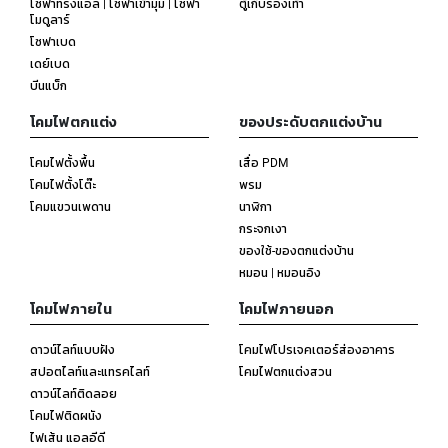
โซฟาทรงแอล | โซฟาเข้ามุม | โซฟา
ตู้เก็บรองเท้า
โมดูลาร์
โซฟาเบด
เดย์เบด
บีนแบ็ก
โคมไฟตกแต่ง
ของประดับตกแต่งบ้าน
โคมไฟตั้งพื้น
เสื่อ PDM
โคมไฟตั้งโต๊ะ
พรม
โคมแขวนเพดาน
นาฬิกา
กระจกเงา
ของใช้-ของตกแต่งบ้าน
หมอน | หมอนอิง
โคมไฟภายใน
โคมไฟภายนอก
ดาวน์ไลท์แบบฝัง
โคมไฟโปรเจคเตอร์ส่องอาคาร
สปอตไลท์และแทรคไลท์
โคมไฟตกแต่งสวน
ดาวน์ไลท์ติดลอย
โคมไฟติดผนัง
ไฟเส้น แอลอีดี