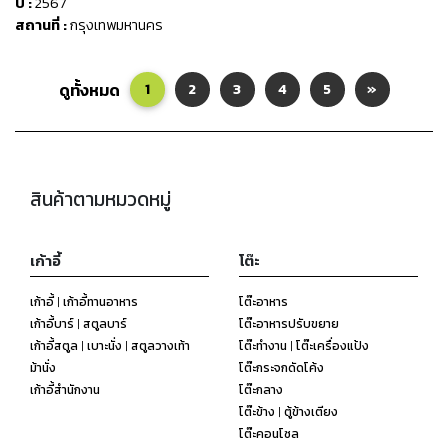
ปี :
2567
สถานที่ :
กรุงเทพมหานคร
ดูทั้งหมด
1
2
3
4
5
»
สินค้าตามหมวดหมู่
เก้าอี้
โต๊ะ
เก้าอี้ | เก้าอี้ทานอาหาร
โต๊ะอาหาร
เก้าอี้บาร์ | สตูลบาร์
โต๊ะอาหารปรับขยาย
เก้าอี้สตูล | เบาะนั่ง | สตูลวางเท้า
โต๊ะทำงาน | โต๊ะเครื่องแป้ง
ม้านั่ง
โต๊ะกระจกดัดโค้ง
เก้าอี้สำนักงาน
โต๊ะกลาง
โต๊ะข้าง | ตู้ข้างเตียง
โต๊ะคอนโซล