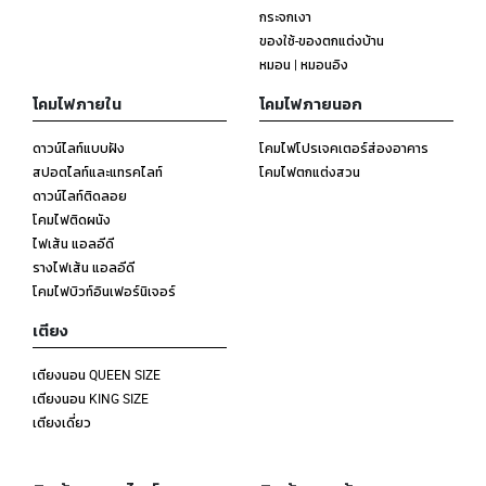
กระจกเงา
ของใช้-ของตกแต่งบ้าน
หมอน | หมอนอิง
โคมไฟภายใน
โคมไฟภายนอก
ดาวน์ไลท์แบบฝัง
โคมไฟโปรเจคเตอร์ส่องอาคาร
สปอตไลท์และแทรคไลท์
โคมไฟตกแต่งสวน
ดาวน์ไลท์ติดลอย
โคมไฟติดผนัง
ไฟเส้น แอลอีดี
รางไฟเส้น แอลอีดี
โคมไฟบิวท์อินเฟอร์นิเจอร์
เตียง
เตียงนอน QUEEN SIZE
เตียงนอน KING SIZE
เตียงเดี่ยว