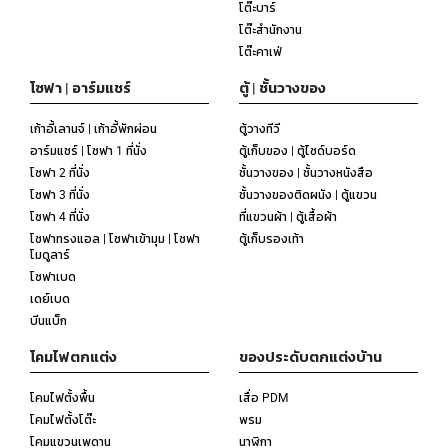
โต๊ะบาร์
โต๊ะสำนักงาน
โต๊ะคาเฟ่
โซฟา | อาร์มแชร์
ตู้ | ชั้นวางของ
เก้าอี้เลานจ์ | เก้าอี้พักผ่อน
ตู้วางทีวี
อาร์มแชร์ | โซฟา 1 ที่นั่ง
ตู้เก็บของ | ตู้ไซด์บอร์ด
โซฟา 2 ที่นั่ง
ชั้นวางของ | ชั้นวางหนังสือ
โซฟา 3 ที่นั่ง
ชั้นวางของติดผนัง | ตู้แขวน
โซฟา 4 ที่นั่ง
ที่แขวนผ้า | ตู้เสื้อผ้า
โซฟาทรงแอล | โซฟาเข้ามุม | โซฟา
ตู้เก็บรองเท้า
โมดูลาร์
โซฟาเบด
เดย์เบด
บีนแบ็ก
โคมไฟตกแต่ง
ของประดับตกแต่งบ้าน
โคมไฟตั้งพื้น
เสื่อ PDM
โคมไฟตั้งโต๊ะ
พรม
โคมแขวนเพดาน
นาฬิกา