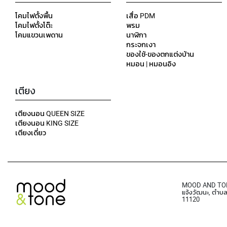
โคมไฟตั้งพื้น
เสื่อ PDM
โคมไฟตั้งโต๊ะ
พรม
โคมแขวนเพดาน
นาฬิกา
กระจกเงา
ของใช้-ของตกแต่งบ้าน
หมอน | หมอนอิง
เตียง
เตียงนอน QUEEN SIZE
เตียงนอน KING SIZE
เตียงเดี่ยว
MOOD AND TONE C
แจ้งวัฒนะ, ตำบ
11120