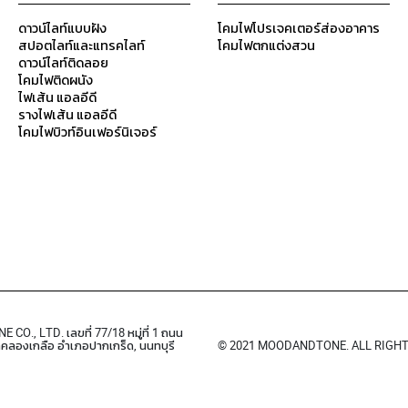
ดาวน์ไลท์แบบฝัง
โคมไฟโปรเจคเตอร์ส่องอาคาร
สปอตไลท์และแทรคไลท์
โคมไฟตกแต่งสวน
ดาวน์ไลท์ติดลอย
โคมไฟติดผนัง
ไฟเส้น แอลอีดี
รางไฟเส้น แอลอีดี
โคมไฟบิวท์อินเฟอร์นิเจอร์
O., LTD. เลขที่ 77/18 หมู่ที่ 1 ถนน
ลคลองเกลือ อำเภอปากเกร็ด, นนทบุรี
© 2021 MOODANDTONE. ALL RIGH