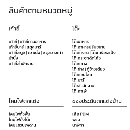
สินค้าตามหมวดหมู่
เก้าอี้
โต๊ะ
เก้าอี้ | เก้าอี้ทานอาหาร
โต๊ะอาหาร
เก้าอี้บาร์ | สตูลบาร์
โต๊ะอาหารปรับขยาย
เก้าอี้สตูล | เบาะนั่ง | สตูลวางเท้า
โต๊ะทำงาน | โต๊ะเครื่องแป้ง
ม้านั่ง
โต๊ะกระจกดัดโค้ง
เก้าอี้สำนักงาน
โต๊ะกลาง
โต๊ะข้าง | ตู้ข้างเตียง
โต๊ะคอนโซล
โต๊ะบาร์
โต๊ะสำนักงาน
โต๊ะคาเฟ่
โคมไฟตกแต่ง
ของประดับตกแต่งบ้าน
โคมไฟตั้งพื้น
เสื่อ PDM
โคมไฟตั้งโต๊ะ
พรม
โคมแขวนเพดาน
นาฬิกา