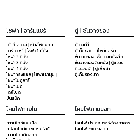
โซฟา | อาร์มแชร์
ตู้ | ชั้นวางของ
เก้าอี้เลานจ์ | เก้าอี้พักผ่อน
ตู้วางทีวี
อาร์มแชร์ | โซฟา 1 ที่นั่ง
ตู้เก็บของ | ตู้ไซด์บอร์ด
โซฟา 2 ที่นั่ง
ชั้นวางของ | ชั้นวางหนังสือ
โซฟา 3 ที่นั่ง
ชั้นวางของติดผนัง | ตู้แขวน
โซฟา 4 ที่นั่ง
ที่แขวนผ้า | ตู้เสื้อผ้า
โซฟาทรงแอล | โซฟาเข้ามุม |
ตู้เก็บรองเท้า
โซฟาโมดูลาร์
โซฟาเบด
เดย์เบด
บีนแบ็ก
โคมไฟภายใน
โคมไฟภายนอก
ดาวน์ไลท์แบบฝัง
โคมไฟโปรเจคเตอร์ส่องอาคาร
สปอตไลท์และแทรคไลท์
โคมไฟตกแต่งสวน
ดาวน์ไลท์ติดลอย