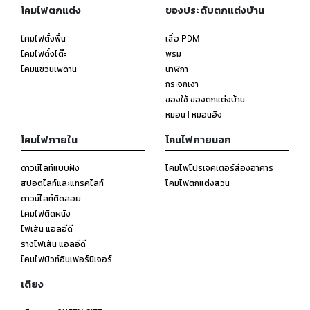
โคมไฟตกแต่ง
ของประดับตกแต่งบ้าน
โคมไฟตั้งพื้น
เสื่อ PDM
โคมไฟตั้งโต๊ะ
พรม
โคมแขวนเพดาน
นาฬิกา
กระจกเงา
ของใช้-ของตกแต่งบ้าน
หมอน | หมอนอิง
โคมไฟภายใน
โคมไฟภายนอก
ดาวน์ไลท์แบบฝัง
โคมไฟโปรเจคเตอร์ส่องอาคาร
สปอตไลท์และแทรคไลท์
โคมไฟตกแต่งสวน
ดาวน์ไลท์ติดลอย
โคมไฟติดผนัง
ไฟเส้น แอลอีดี
รางไฟเส้น แอลอีดี
โคมไฟบิวท์อินเฟอร์นิเจอร์
เตียง