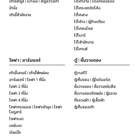
เก้าอี้สตูล | เบาะนั่ง | สตูลวางเท้า
โต๊ะทำงาน | โต๊ะเครื่องแป้ง
ม้านั่ง
โต๊ะกระจกดัดโค้ง
เก้าอี้สำนักงาน
โต๊ะกลาง
โต๊ะข้าง | ตู้ข้างเตียง
โต๊ะคอนโซล
โต๊ะบาร์
โต๊ะสำนักงาน
โต๊ะคาเฟ่
โซฟา | อาร์มแชร์
ตู้ | ชั้นวางของ
เก้าอี้เลานจ์ | เก้าอี้พักผ่อน
ตู้วางทีวี
อาร์มแชร์ | โซฟา 1 ที่นั่ง
ตู้เก็บของ | ตู้ไซด์บอร์ด
โซฟา 2 ที่นั่ง
ชั้นวางของ | ชั้นวางหนังสือ
โซฟา 3 ที่นั่ง
ชั้นวางของติดผนัง | ตู้แขวน
โซฟา 4 ที่นั่ง
ที่แขวนผ้า | ตู้เสื้อผ้า
โซฟาทรงแอล | โซฟาเข้ามุม | โซฟา
ตู้เก็บรองเท้า
โมดูลาร์
โซฟาเบด
เดย์เบด
บีนแบ็ก