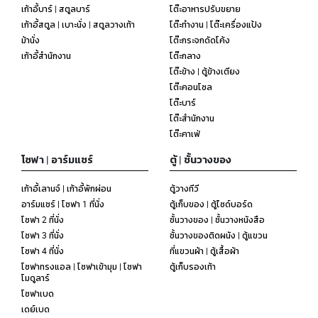
เก้าอี้บาร์ | สตูลบาร์
โต๊ะอาหารปรับขยาย
เก้าอี้สตูล | เบาะนั่ง | สตูลวางเท้า
โต๊ะทำงาน | โต๊ะเครื่องแป้ง
ม้านั่ง
โต๊ะกระจกดัดโค้ง
เก้าอี้สำนักงาน
โต๊ะกลาง
โต๊ะข้าง | ตู้ข้างเตียง
โต๊ะคอนโซล
โต๊ะบาร์
โต๊ะสำนักงาน
โต๊ะคาเฟ่
โซฟา | อาร์มแชร์
ตู้ | ชั้นวางของ
เก้าอี้เลานจ์ | เก้าอี้พักผ่อน
ตู้วางทีวี
อาร์มแชร์ | โซฟา 1 ที่นั่ง
ตู้เก็บของ | ตู้ไซด์บอร์ด
โซฟา 2 ที่นั่ง
ชั้นวางของ | ชั้นวางหนังสือ
โซฟา 3 ที่นั่ง
ชั้นวางของติดผนัง | ตู้แขวน
โซฟา 4 ที่นั่ง
ที่แขวนผ้า | ตู้เสื้อผ้า
โซฟาทรงแอล | โซฟาเข้ามุม | โซฟา
ตู้เก็บรองเท้า
โมดูลาร์
โซฟาเบด
เดย์เบด