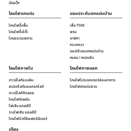
บีนแบ็ก
โคมไฟตกแต่ง
ของประดับตกแต่งบ้าน
โคมไฟตั้งพื้น
เสื่อ PDM
โคมไฟตั้งโต๊ะ
พรม
โคมแขวนเพดาน
นาฬิกา
กระจกเงา
ของใช้-ของตกแต่งบ้าน
หมอน | หมอนอิง
โคมไฟภายใน
โคมไฟภายนอก
ดาวน์ไลท์แบบฝัง
โคมไฟโปรเจคเตอร์ส่องอาคาร
สปอตไลท์และแทรคไลท์
โคมไฟตกแต่งสวน
ดาวน์ไลท์ติดลอย
โคมไฟติดผนัง
ไฟเส้น แอลอีดี
รางไฟเส้น แอลอีดี
โคมไฟบิวท์อินเฟอร์นิเจอร์
เตียง