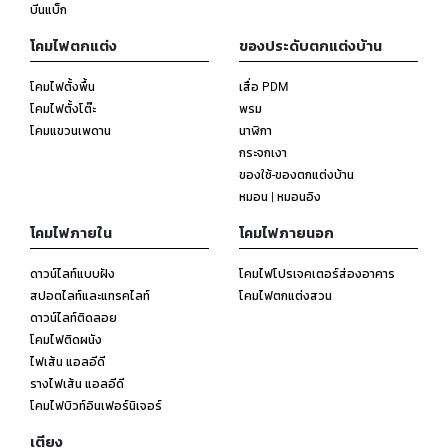
บีนแบ็ก
โคมไฟตกแต่ง
ของประดับตกแต่งบ้าน
โคมไฟตั้งพื้น
เสื่อ PDM
โคมไฟตั้งโต๊ะ
พรม
โคมแขวนเพดาน
นาฬิกา
กระจกเงา
ของใช้-ของตกแต่งบ้าน
หมอน | หมอนอิง
โคมไฟภายใน
โคมไฟภายนอก
ดาวน์ไลท์แบบฝัง
โคมไฟโปรเจคเตอร์ส่องอาคาร
สปอตไลท์และแทรคไลท์
โคมไฟตกแต่งสวน
ดาวน์ไลท์ติดลอย
โคมไฟติดผนัง
ไฟเส้น แอลอีดี
รางไฟเส้น แอลอีดี
โคมไฟบิวท์อินเฟอร์นิเจอร์
เตียง