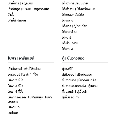
เก้าอี้บาร์ | สตูลบาร์
โต๊ะอาหารปรับขยาย
เก้าอี้สตูล | เบาะนั่ง | สตูลวางเท้า
โต๊ะทำงาน | โต๊ะเครื่องแป้ง
ม้านั่ง
โต๊ะกระจกดัดโค้ง
เก้าอี้สำนักงาน
โต๊ะกลาง
โต๊ะข้าง | ตู้ข้างเตียง
โต๊ะคอนโซล
โต๊ะบาร์
โต๊ะสำนักงาน
โต๊ะคาเฟ่
โซฟา | อาร์มแชร์
ตู้ | ชั้นวางของ
เก้าอี้เลานจ์ | เก้าอี้พักผ่อน
ตู้วางทีวี
อาร์มแชร์ | โซฟา 1 ที่นั่ง
ตู้เก็บของ | ตู้ไซด์บอร์ด
โซฟา 2 ที่นั่ง
ชั้นวางของ | ชั้นวางหนังสือ
โซฟา 3 ที่นั่ง
ชั้นวางของติดผนัง | ตู้แขวน
โซฟา 4 ที่นั่ง
ที่แขวนผ้า | ตู้เสื้อผ้า
โซฟาทรงแอล | โซฟาเข้ามุม | โซฟา
ตู้เก็บรองเท้า
โมดูลาร์
โซฟาเบด
เดย์เบด