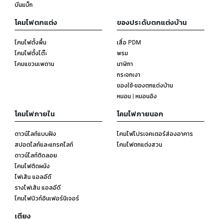
บีนแบ็ก
โคมไฟตกแต่ง
ของประดับตกแต่งบ้าน
โคมไฟตั้งพื้น
เสื่อ PDM
โคมไฟตั้งโต๊ะ
พรม
โคมแขวนเพดาน
นาฬิกา
กระจกเงา
ของใช้-ของตกแต่งบ้าน
หมอน | หมอนอิง
โคมไฟภายใน
โคมไฟภายนอก
ดาวน์ไลท์แบบฝัง
โคมไฟโปรเจคเตอร์ส่องอาคาร
สปอตไลท์และแทรคไลท์
โคมไฟตกแต่งสวน
ดาวน์ไลท์ติดลอย
โคมไฟติดผนัง
ไฟเส้น แอลอีดี
รางไฟเส้น แอลอีดี
โคมไฟบิวท์อินเฟอร์นิเจอร์
เตียง