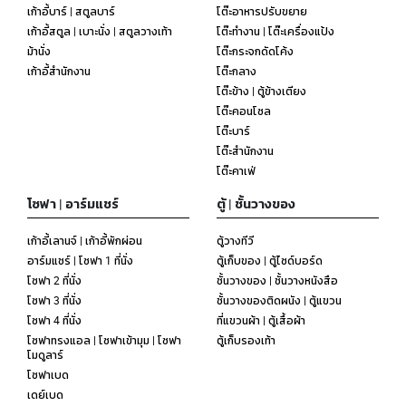
เก้าอี้บาร์ | สตูลบาร์
โต๊ะอาหารปรับขยาย
เก้าอี้สตูล | เบาะนั่ง | สตูลวางเท้า
โต๊ะทำงาน | โต๊ะเครื่องแป้ง
ม้านั่ง
โต๊ะกระจกดัดโค้ง
เก้าอี้สำนักงาน
โต๊ะกลาง
โต๊ะข้าง | ตู้ข้างเตียง
โต๊ะคอนโซล
โต๊ะบาร์
โต๊ะสำนักงาน
โต๊ะคาเฟ่
โซฟา | อาร์มแชร์
ตู้ | ชั้นวางของ
เก้าอี้เลานจ์ | เก้าอี้พักผ่อน
ตู้วางทีวี
อาร์มแชร์ | โซฟา 1 ที่นั่ง
ตู้เก็บของ | ตู้ไซด์บอร์ด
โซฟา 2 ที่นั่ง
ชั้นวางของ | ชั้นวางหนังสือ
โซฟา 3 ที่นั่ง
ชั้นวางของติดผนัง | ตู้แขวน
โซฟา 4 ที่นั่ง
ที่แขวนผ้า | ตู้เสื้อผ้า
โซฟาทรงแอล | โซฟาเข้ามุม | โซฟา
ตู้เก็บรองเท้า
โมดูลาร์
โซฟาเบด
เดย์เบด