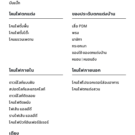
บีนแบ็ก
โคมไฟตกแต่ง
ของประดับตกแต่งบ้าน
โคมไฟตั้งพื้น
เสื่อ PDM
โคมไฟตั้งโต๊ะ
พรม
โคมแขวนเพดาน
นาฬิกา
กระจกเงา
ของใช้-ของตกแต่งบ้าน
หมอน | หมอนอิง
โคมไฟภายใน
โคมไฟภายนอก
ดาวน์ไลท์แบบฝัง
โคมไฟโปรเจคเตอร์ส่องอาคาร
สปอตไลท์และแทรคไลท์
โคมไฟตกแต่งสวน
ดาวน์ไลท์ติดลอย
โคมไฟติดผนัง
ไฟเส้น แอลอีดี
รางไฟเส้น แอลอีดี
โคมไฟบิวท์อินเฟอร์นิเจอร์
เตียง