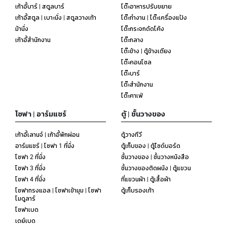
เก้าอี้บาร์ | สตูลบาร์
โต๊ะอาหารปรับขยาย
เก้าอี้สตูล | เบาะนั่ง | สตูลวางเท้า
โต๊ะทำงาน | โต๊ะเครื่องแป้ง
ม้านั่ง
โต๊ะกระจกดัดโค้ง
เก้าอี้สำนักงาน
โต๊ะกลาง
โต๊ะข้าง | ตู้ข้างเตียง
โต๊ะคอนโซล
โต๊ะบาร์
โต๊ะสำนักงาน
โต๊ะคาเฟ่
โซฟา | อาร์มแชร์
ตู้ | ชั้นวางของ
เก้าอี้เลานจ์ | เก้าอี้พักผ่อน
ตู้วางทีวี
อาร์มแชร์ | โซฟา 1 ที่นั่ง
ตู้เก็บของ | ตู้ไซด์บอร์ด
โซฟา 2 ที่นั่ง
ชั้นวางของ | ชั้นวางหนังสือ
โซฟา 3 ที่นั่ง
ชั้นวางของติดผนัง | ตู้แขวน
โซฟา 4 ที่นั่ง
ที่แขวนผ้า | ตู้เสื้อผ้า
โซฟาทรงแอล | โซฟาเข้ามุม | โซฟา
ตู้เก็บรองเท้า
โมดูลาร์
โซฟาเบด
เดย์เบด