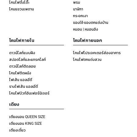
โคมไฟตั้งโต๊ะ
พรม
โคมแขวนเพดาน
นาฬิกา
กระจกเงา
ของใช้-ของตกแต่งบ้าน
หมอน | หมอนอิง
โคมไฟภายใน
โคมไฟภายนอก
ดาวน์ไลท์แบบฝัง
โคมไฟโปรเจคเตอร์ส่องอาคาร
สปอตไลท์และแทรคไลท์
โคมไฟตกแต่งสวน
ดาวน์ไลท์ติดลอย
โคมไฟติดผนัง
ไฟเส้น แอลอีดี
รางไฟเส้น แอลอีดี
โคมไฟบิวท์อินเฟอร์นิเจอร์
เตียง
เตียงนอน QUEEN SIZE
เตียงนอน KING SIZE
เตียงเดี่ยว