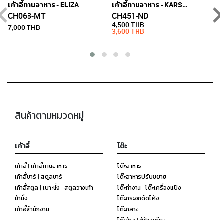
เก้าอี้ทานอาหาร - ELIZA
เก้าอี้ทานอาหาร - KARSON
เ
CH068-MT
CH451-ND
4,500 THB
7,000 THB
3,600 THB
สินค้าตามหมวดหมู่
เก้าอี้
โต๊ะ
เก้าอี้ | เก้าอี้ทานอาหาร
โต๊ะอาหาร
เก้าอี้บาร์ | สตูลบาร์
โต๊ะอาหารปรับขยาย
เก้าอี้สตูล | เบาะนั่ง | สตูลวางเท้า
โต๊ะทำงาน | โต๊ะเครื่องแป้ง
ม้านั่ง
โต๊ะกระจกดัดโค้ง
เก้าอี้สำนักงาน
โต๊ะกลาง
โต๊ะข้าง | ตู้ข้างเตียง