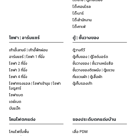
โต๊ะคอนโซล
โต๊ะบาร์
โต๊ะสำนักงาน
โต๊ะคาเฟ่
โซฟา | อาร์มแชร์
ตู้ | ชั้นวางของ
เก้าอี้เลานจ์ | เก้าอี้พักผ่อน
ตู้วางทีวี
อาร์มแชร์ | โซฟา 1 ที่นั่ง
ตู้เก็บของ | ตู้ไซด์บอร์ด
โซฟา 2 ที่นั่ง
ชั้นวางของ | ชั้นวางหนังสือ
โซฟา 3 ที่นั่ง
ชั้นวางของติดผนัง | ตู้แขวน
โซฟา 4 ที่นั่ง
ที่แขวนผ้า | ตู้เสื้อผ้า
โซฟาทรงแอล | โซฟาเข้ามุม | โซฟา
ตู้เก็บรองเท้า
โมดูลาร์
โซฟาเบด
เดย์เบด
บีนแบ็ก
โคมไฟตกแต่ง
ของประดับตกแต่งบ้าน
โคมไฟตั้งพื้น
เสื่อ PDM