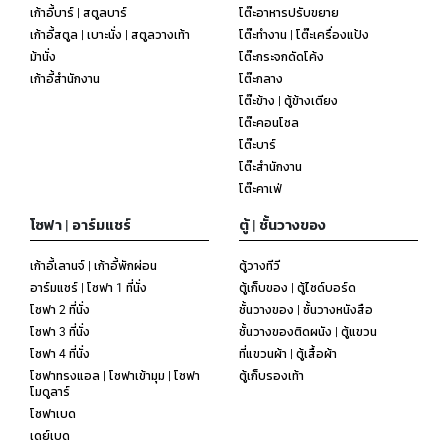
เก้าอี้บาร์ | สตูลบาร์
โต๊ะอาหารปรับขยาย
เก้าอี้สตูล | เบาะนั่ง | สตูลวางเท้า
โต๊ะทำงาน | โต๊ะเครื่องแป้ง
ม้านั่ง
โต๊ะกระจกดัดโค้ง
เก้าอี้สำนักงาน
โต๊ะกลาง
โต๊ะข้าง | ตู้ข้างเตียง
โต๊ะคอนโซล
โต๊ะบาร์
โต๊ะสำนักงาน
โต๊ะคาเฟ่
โซฟา | อาร์มแชร์
ตู้ | ชั้นวางของ
เก้าอี้เลานจ์ | เก้าอี้พักผ่อน
ตู้วางทีวี
อาร์มแชร์ | โซฟา 1 ที่นั่ง
ตู้เก็บของ | ตู้ไซด์บอร์ด
โซฟา 2 ที่นั่ง
ชั้นวางของ | ชั้นวางหนังสือ
โซฟา 3 ที่นั่ง
ชั้นวางของติดผนัง | ตู้แขวน
โซฟา 4 ที่นั่ง
ที่แขวนผ้า | ตู้เสื้อผ้า
โซฟาทรงแอล | โซฟาเข้ามุม | โซฟา
ตู้เก็บรองเท้า
โมดูลาร์
โซฟาเบด
เดย์เบด