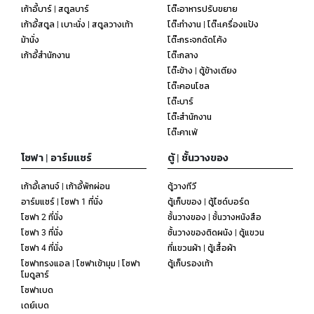
เก้าอี้บาร์ | สตูลบาร์
โต๊ะอาหารปรับขยาย
เก้าอี้สตูล | เบาะนั่ง | สตูลวางเท้า
โต๊ะทำงาน | โต๊ะเครื่องแป้ง
ม้านั่ง
โต๊ะกระจกดัดโค้ง
เก้าอี้สำนักงาน
โต๊ะกลาง
โต๊ะข้าง | ตู้ข้างเตียง
โต๊ะคอนโซล
โต๊ะบาร์
โต๊ะสำนักงาน
โต๊ะคาเฟ่
โซฟา | อาร์มแชร์
ตู้ | ชั้นวางของ
เก้าอี้เลานจ์ | เก้าอี้พักผ่อน
ตู้วางทีวี
อาร์มแชร์ | โซฟา 1 ที่นั่ง
ตู้เก็บของ | ตู้ไซด์บอร์ด
โซฟา 2 ที่นั่ง
ชั้นวางของ | ชั้นวางหนังสือ
โซฟา 3 ที่นั่ง
ชั้นวางของติดผนัง | ตู้แขวน
โซฟา 4 ที่นั่ง
ที่แขวนผ้า | ตู้เสื้อผ้า
โซฟาทรงแอล | โซฟาเข้ามุม | โซฟา
ตู้เก็บรองเท้า
โมดูลาร์
โซฟาเบด
เดย์เบด