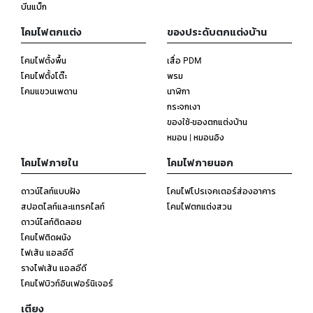
บีนแบ็ก
โคมไฟตกแต่ง
ของประดับตกแต่งบ้าน
โคมไฟตั้งพื้น
เสื่อ PDM
โคมไฟตั้งโต๊ะ
พรม
โคมแขวนเพดาน
นาฬิกา
กระจกเงา
ของใช้-ของตกแต่งบ้าน
หมอน | หมอนอิง
โคมไฟภายใน
โคมไฟภายนอก
ดาวน์ไลท์แบบฝัง
โคมไฟโปรเจคเตอร์ส่องอาคาร
สปอตไลท์และแทรคไลท์
โคมไฟตกแต่งสวน
ดาวน์ไลท์ติดลอย
โคมไฟติดผนัง
ไฟเส้น แอลอีดี
รางไฟเส้น แอลอีดี
โคมไฟบิวท์อินเฟอร์นิเจอร์
เตียง