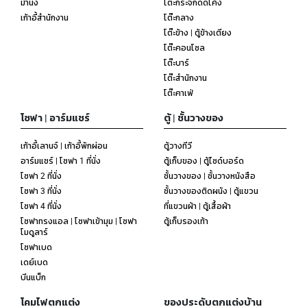
ม้านั่ง
โต๊ะกระจกดัดโค้ง
เก้าอี้สำนักงาน
โต๊ะกลาง
โต๊ะข้าง | ตู้ข้างเตียง
โต๊ะคอนโซล
โต๊ะบาร์
โต๊ะสำนักงาน
โต๊ะคาเฟ่
โซฟา | อาร์มแชร์
ตู้ | ชั้นวางของ
เก้าอี้เลานจ์ | เก้าอี้พักผ่อน
ตู้วางทีวี
อาร์มแชร์ | โซฟา 1 ที่นั่ง
ตู้เก็บของ | ตู้ไซด์บอร์ด
โซฟา 2 ที่นั่ง
ชั้นวางของ | ชั้นวางหนังสือ
โซฟา 3 ที่นั่ง
ชั้นวางของติดผนัง | ตู้แขวน
โซฟา 4 ที่นั่ง
ที่แขวนผ้า | ตู้เสื้อผ้า
โซฟาทรงแอล | โซฟาเข้ามุม | โซฟา
ตู้เก็บรองเท้า
โมดูลาร์
โซฟาเบด
เดย์เบด
บีนแบ็ก
โคมไฟตกแต่ง
ของประดับตกแต่งบ้าน