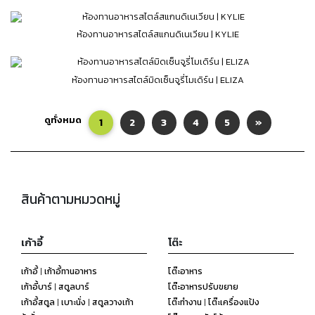
ห้องทานอาหารสไตล์สแกนดิเนเวียน | KYLIE
ห้องทานอาหารสไตล์มิดเซ็นจูรี่โมเดิร์น | ELIZA
ดูทั้งหมด
1
2
3
4
5
»
สินค้าตามหมวดหมู่
เก้าอี้
โต๊ะ
เก้าอี้ | เก้าอี้ทานอาหาร
โต๊ะอาหาร
เก้าอี้บาร์ | สตูลบาร์
โต๊ะอาหารปรับขยาย
เก้าอี้สตูล | เบาะนั่ง | สตูลวางเท้า
โต๊ะทำงาน | โต๊ะเครื่องแป้ง