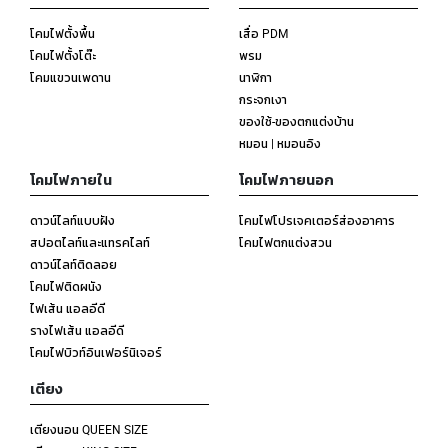
โคมไฟตั้งพื้น
เสื่อ PDM
โคมไฟตั้งโต๊ะ
พรม
โคมแขวนเพดาน
นาฬิกา
กระจกเงา
ของใช้-ของตกแต่งบ้าน
หมอน | หมอนอิง
โคมไฟภายใน
โคมไฟภายนอก
ดาวน์ไลท์แบบฝัง
โคมไฟโปรเจคเตอร์ส่องอาคาร
สปอตไลท์และแทรคไลท์
โคมไฟตกแต่งสวน
ดาวน์ไลท์ติดลอย
โคมไฟติดผนัง
ไฟเส้น แอลอีดี
รางไฟเส้น แอลอีดี
โคมไฟบิวท์อินเฟอร์นิเจอร์
เตียง
เตียงนอน QUEEN SIZE