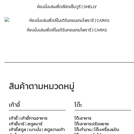
ห้องนั่งเล่นสไตล์มิดเซ็นจูรี | SHELLY
ห้องนั่งเล่นสไตล์โมเดิร์นคอนเทมโพรารี | CARAS
สินค้าตามหมวดหมู่
เก้าอี้
โต๊ะ
เก้าอี้ | เก้าอี้ทานอาหาร
โต๊ะอาหาร
เก้าอี้บาร์ | สตูลบาร์
โต๊ะอาหารปรับขยาย
เก้าอี้สตูล | เบาะนั่ง | สตูลวางเท้า
โต๊ะทำงาน | โต๊ะเครื่องแป้ง