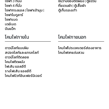
โซฟา 3 ที่นั่ง
ชั้นวางของติดผนัง | ตู้แขวน
โซฟา 4 ที่นั่ง
ที่แขวนผ้า | ตู้เสื้อผ้า
โซฟาทรงแอล | โซฟาเข้ามุม |
ตู้เก็บรองเท้า
โซฟาโมดูลาร์
โซฟาเบด
เดย์เบด
บีนแบ็ก
โคมไฟภายใน
โคมไฟภายนอก
ดาวน์ไลท์แบบฝัง
โคมไฟโปรเจคเตอร์ส่องอาคาร
สปอตไลท์และแทรคไลท์
โคมไฟตกแต่งสวน
ดาวน์ไลท์ติดลอย
โคมไฟติดผนัง
ไฟเส้น แอลอีดี
รางไฟเส้น แอลอีดี
โคมไฟบิวท์อินเฟอร์นิเจอร์