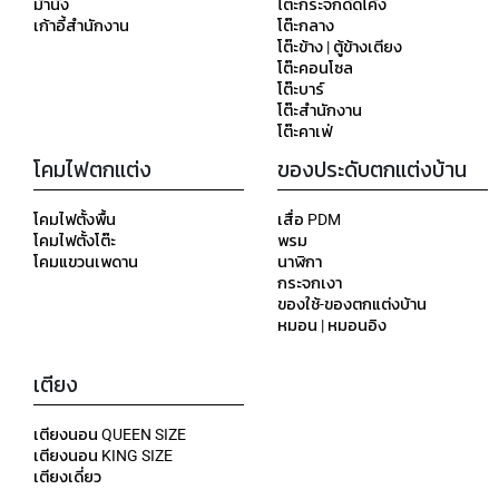
ม้านั่ง
โต๊ะกระจกดัดโค้ง
เก้าอี้สำนักงาน
โต๊ะกลาง
โต๊ะข้าง | ตู้ข้างเตียง
โต๊ะคอนโซล
โต๊ะบาร์
โต๊ะสำนักงาน
โต๊ะคาเฟ่
โคมไฟตกแต่ง
ของประดับตกแต่งบ้าน
โคมไฟตั้งพื้น
เสื่อ PDM
โคมไฟตั้งโต๊ะ
พรม
โคมแขวนเพดาน
นาฬิกา
กระจกเงา
ของใช้-ของตกแต่งบ้าน
หมอน | หมอนอิง
เตียง
เตียงนอน QUEEN SIZE
เตียงนอน KING SIZE
เตียงเดี่ยว