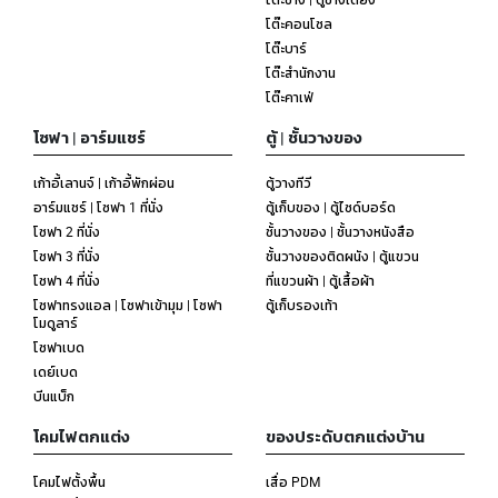
โต๊ะคอนโซล
โต๊ะบาร์
โต๊ะสำนักงาน
โต๊ะคาเฟ่
โซฟา | อาร์มแชร์
ตู้ | ชั้นวางของ
เก้าอี้เลานจ์ | เก้าอี้พักผ่อน
ตู้วางทีวี
อาร์มแชร์ | โซฟา 1 ที่นั่ง
ตู้เก็บของ | ตู้ไซด์บอร์ด
โซฟา 2 ที่นั่ง
ชั้นวางของ | ชั้นวางหนังสือ
โซฟา 3 ที่นั่ง
ชั้นวางของติดผนัง | ตู้แขวน
โซฟา 4 ที่นั่ง
ที่แขวนผ้า | ตู้เสื้อผ้า
โซฟาทรงแอล | โซฟาเข้ามุม | โซฟา
ตู้เก็บรองเท้า
โมดูลาร์
โซฟาเบด
เดย์เบด
บีนแบ็ก
โคมไฟตกแต่ง
ของประดับตกแต่งบ้าน
โคมไฟตั้งพื้น
เสื่อ PDM