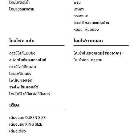
โคมไฟตั้งโต๊ะ
พรม
โคมแขวนเพดาน
นาฬิกา
กระจกเงา
ของใช้-ของตกแต่งบ้าน
หมอน | หมอนอิง
โคมไฟภายใน
โคมไฟภายนอก
ดาวน์ไลท์แบบฝัง
โคมไฟโปรเจคเตอร์ส่องอาคาร
สปอตไลท์และแทรคไลท์
โคมไฟตกแต่งสวน
ดาวน์ไลท์ติดลอย
โคมไฟติดผนัง
ไฟเส้น แอลอีดี
รางไฟเส้น แอลอีดี
โคมไฟบิวท์อินเฟอร์นิเจอร์
เตียง
เตียงนอน QUEEN SIZE
เตียงนอน KING SIZE
เตียงเดี่ยว