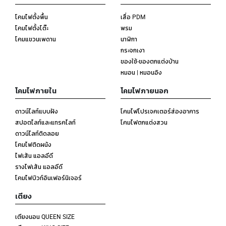
โคมไฟตั้งพื้น
เสื่อ PDM
โคมไฟตั้งโต๊ะ
พรม
โคมแขวนเพดาน
นาฬิกา
กระจกเงา
ของใช้-ของตกแต่งบ้าน
หมอน | หมอนอิง
โคมไฟภายใน
โคมไฟภายนอก
ดาวน์ไลท์แบบฝัง
โคมไฟโปรเจคเตอร์ส่องอาคาร
สปอตไลท์และแทรคไลท์
โคมไฟตกแต่งสวน
ดาวน์ไลท์ติดลอย
โคมไฟติดผนัง
ไฟเส้น แอลอีดี
รางไฟเส้น แอลอีดี
โคมไฟบิวท์อินเฟอร์นิเจอร์
เตียง
เตียงนอน QUEEN SIZE