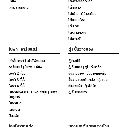
ม้านั่ง
โต๊ะกระจกดัดโค้ง
เก้าอี้สำนักงาน
โต๊ะกลาง
โต๊ะข้าง | ตู้ข้างเตียง
โต๊ะคอนโซล
โต๊ะบาร์
โต๊ะสำนักงาน
โต๊ะคาเฟ่
โซฟา | อาร์มแชร์
ตู้ | ชั้นวางของ
เก้าอี้เลานจ์ | เก้าอี้พักผ่อน
ตู้วางทีวี
อาร์มแชร์ | โซฟา 1 ที่นั่ง
ตู้เก็บของ | ตู้ไซด์บอร์ด
โซฟา 2 ที่นั่ง
ชั้นวางของ | ชั้นวางหนังสือ
โซฟา 3 ที่นั่ง
ชั้นวางของติดผนัง | ตู้แขวน
โซฟา 4 ที่นั่ง
ที่แขวนผ้า | ตู้เสื้อผ้า
โซฟาทรงแอล | โซฟาเข้ามุม | โซฟา
ตู้เก็บรองเท้า
โมดูลาร์
โซฟาเบด
เดย์เบด
บีนแบ็ก
โคมไฟตกแต่ง
ของประดับตกแต่งบ้าน