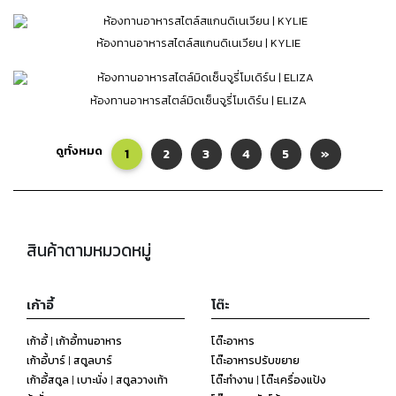
ห้องทานอาหารสไตล์สแกนดิเนเวียน | KYLIE
ห้องทานอาหารสไตล์มิดเซ็นจูรี่โมเดิร์น | ELIZA
ดูทั้งหมด
1
2
3
4
5
»
สินค้าตามหมวดหมู่
เก้าอี้
โต๊ะ
เก้าอี้ | เก้าอี้ทานอาหาร
โต๊ะอาหาร
เก้าอี้บาร์ | สตูลบาร์
โต๊ะอาหารปรับขยาย
เก้าอี้สตูล | เบาะนั่ง | สตูลวางเท้า
โต๊ะทำงาน | โต๊ะเครื่องแป้ง