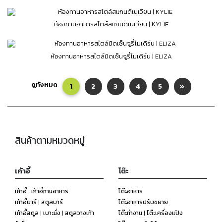
ห้องทานอาหารสไตล์สแกนดิเนเวียน | KYLIE
ห้องทานอาหารสไตล์มิดเซ็นจูรี่โมเดิร์น | ELIZA
ดูทั้งหมด
1
2
3
4
5
»
สินค้าตามหมวดหมู่
เก้าอี้
โต๊ะ
เก้าอี้ | เก้าอี้ทานอาหาร
โต๊ะอาหาร
เก้าอี้บาร์ | สตูลบาร์
โต๊ะอาหารปรับขยาย
เก้าอี้สตูล | เบาะนั่ง | สตูลวางเท้า
โต๊ะทำงาน | โต๊ะเครื่องแป้ง