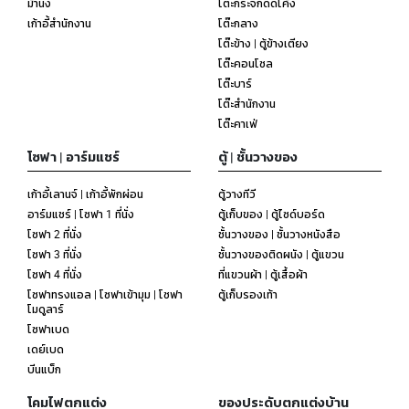
ม้านั่ง
โต๊ะกระจกดัดโค้ง
เก้าอี้สำนักงาน
โต๊ะกลาง
โต๊ะข้าง | ตู้ข้างเตียง
โต๊ะคอนโซล
โต๊ะบาร์
โต๊ะสำนักงาน
โต๊ะคาเฟ่
โซฟา | อาร์มแชร์
ตู้ | ชั้นวางของ
เก้าอี้เลานจ์ | เก้าอี้พักผ่อน
ตู้วางทีวี
อาร์มแชร์ | โซฟา 1 ที่นั่ง
ตู้เก็บของ | ตู้ไซด์บอร์ด
โซฟา 2 ที่นั่ง
ชั้นวางของ | ชั้นวางหนังสือ
โซฟา 3 ที่นั่ง
ชั้นวางของติดผนัง | ตู้แขวน
โซฟา 4 ที่นั่ง
ที่แขวนผ้า | ตู้เสื้อผ้า
โซฟาทรงแอล | โซฟาเข้ามุม | โซฟา
ตู้เก็บรองเท้า
โมดูลาร์
โซฟาเบด
เดย์เบด
บีนแบ็ก
โคมไฟตกแต่ง
ของประดับตกแต่งบ้าน