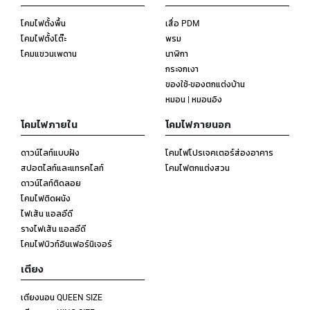
โคมไฟตั้งพื้น
เสื่อ PDM
โคมไฟตั้งโต๊ะ
พรม
โคมแขวนเพดาน
นาฬิกา
กระจกเงา
ของใช้-ของตกแต่งบ้าน
หมอน | หมอนอิง
โคมไฟภายใน
โคมไฟภายนอก
ดาวน์ไลท์แบบฝัง
โคมไฟโปรเจคเตอร์ส่องอาคาร
สปอตไลท์และแทรคไลท์
โคมไฟตกแต่งสวน
ดาวน์ไลท์ติดลอย
โคมไฟติดผนัง
ไฟเส้น แอลอีดี
รางไฟเส้น แอลอีดี
โคมไฟบิวท์อินเฟอร์นิเจอร์
เตียง
เตียงนอน QUEEN SIZE