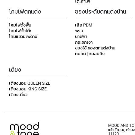
โต๊ะคาเฟ่
โคมไฟตกแต่ง
ของประดับตกแต่งบ้าน
โคมไฟตั้งพื้น
เสื่อ PDM
โคมไฟตั้งโต๊ะ
พรม
โคมแขวนเพดาน
นาฬิกา
กระจกเงา
ของใช้-ของตกแต่งบ้าน
หมอน | หมอนอิง
เตียง
เตียงนอน QUEEN SIZE
เตียงนอน KING SIZE
เตียงเดี่ยว
MOOD AND TONE C
แจ้งวัฒนะ, ตำบ
11120