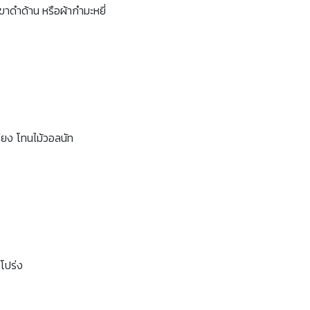
 ขาดำด้าน หรือผ้ากำมะหยี่
ียง โทนไม้วอลนัท
์โปร่ง