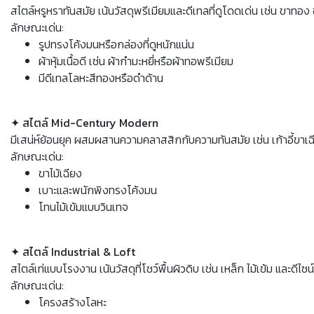
สไตล์หรูหราทันสมัย เน้นวัสดุพรีเมียมและดีเทลที่ดูโดดเด่น เช่น ขาทอง
ลักษณะเด่น:
รูปทรงโค้งมนหรือกล่องที่ดูหนักแน่น
ผ้าหุ้มเนื้อดี เช่น ผ้ากำมะหยี่หรือผ้าทอพรีเมียม
มีดีเทลโลหะสีทองหรือดำด้าน
✦ สไตล์ Mid-Century Modern
มีเสน่ห์ย้อนยุค ผสมผสานความคลาสสิกกับความทันสมัย เช่น เก้าอี้ขาเฉ
ลักษณะเด่น:
ขาไม้เฉียง
เบาะและพนักพิงทรงโค้งมน
โทนไม้เข้มแบบวินเทจ
✦ สไตล์ Industrial & Loft
สไตล์เท่แบบโรงงาน เน้นวัสดุที่โชว์พื้นผิวดิบ เช่น เหล็ก ไม้เข้ม และดีไซน
ลักษณะเด่น:
โครงสร้างโลหะ