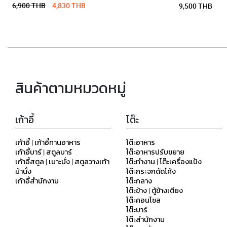
6,900 THB
4,830 THB
9,500 THB
สินค้าตามหมวดหมู่
เก้าอี้
โต๊ะ
เก้าอี้ | เก้าอี้ทานอาหาร
โต๊ะอาหาร
เก้าอี้บาร์ | สตูลบาร์
โต๊ะอาหารปรับขยาย
เก้าอี้สตูล | เบาะนั่ง | สตูลวางเท้า
โต๊ะทำงาน | โต๊ะเครื่องแป้ง
ม้านั่ง
โต๊ะกระจกดัดโค้ง
เก้าอี้สำนักงาน
โต๊ะกลาง
โต๊ะข้าง | ตู้ข้างเตียง
โต๊ะคอนโซล
โต๊ะบาร์
โต๊ะสำนักงาน