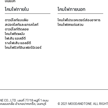
บีนแบ็ก
โคมไฟภายใน
โคมไฟภายนอก
ดาวน์ไลท์แบบฝัง
โคมไฟโปรเจคเตอร์ส่องอาคาร
สปอตไลท์และแทรคไลท์
โคมไฟตกแต่งสวน
ดาวน์ไลท์ติดลอย
โคมไฟติดผนัง
ไฟเส้น แอลอีดี
รางไฟเส้น แอลอีดี
โคมไฟบิวท์อินเฟอร์นิเจอร์
O., LTD. เลขที่ 77/18 หมู่ที่ 1 ถนน
ลคลองเกลือ อำเภอปากเกร็ด, นนทบุรี
© 2021 MOODANDTONE. ALL RIGH