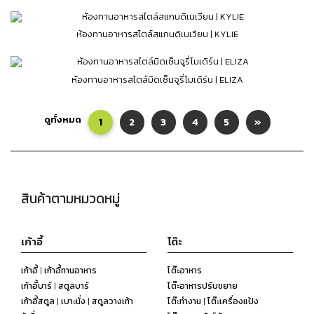
ห้องทานอาหารสไตล์สแกนดิเนเวียน | KYLIE
ห้องทานอาหารสไตล์มิดเซ็นจูรี่โมเดิร์น | ELIZA
ดูทั้งหมด
1
2
3
4
5
»
สินค้าตามหมวดหมู่
เก้าอี้
โต๊ะ
เก้าอี้ | เก้าอี้ทานอาหาร
โต๊ะอาหาร
เก้าอี้บาร์ | สตูลบาร์
โต๊ะอาหารปรับขยาย
เก้าอี้สตูล | เบาะนั่ง | สตูลวางเท้า
โต๊ะทำงาน | โต๊ะเครื่องแป้ง