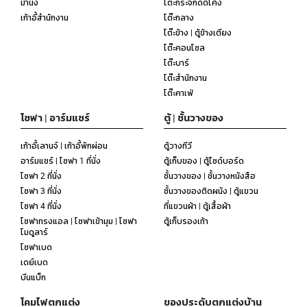
ม้านั่ง
โต๊ะกระจกดัดโค้ง
เก้าอี้สำนักงาน
โต๊ะกลาง
โต๊ะข้าง | ตู้ข้างเตียง
โต๊ะคอนโซล
โต๊ะบาร์
โต๊ะสำนักงาน
โต๊ะคาเฟ่
โซฟา | อาร์มแชร์
ตู้ | ชั้นวางของ
เก้าอี้เลานจ์ | เก้าอี้พักผ่อน
ตู้วางทีวี
อาร์มแชร์ | โซฟา 1 ที่นั่ง
ตู้เก็บของ | ตู้ไซด์บอร์ด
โซฟา 2 ที่นั่ง
ชั้นวางของ | ชั้นวางหนังสือ
โซฟา 3 ที่นั่ง
ชั้นวางของติดผนัง | ตู้แขวน
โซฟา 4 ที่นั่ง
ที่แขวนผ้า | ตู้เสื้อผ้า
โซฟาทรงแอล | โซฟาเข้ามุม | โซฟา
ตู้เก็บรองเท้า
โมดูลาร์
โซฟาเบด
เดย์เบด
บีนแบ็ก
โคมไฟตกแต่ง
ของประดับตกแต่งบ้าน