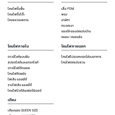
โคมไฟตั้งพื้น
เสื่อ PDM
โคมไฟตั้งโต๊ะ
พรม
โคมแขวนเพดาน
นาฬิกา
กระจกเงา
ของใช้-ของตกแต่งบ้าน
หมอน | หมอนอิง
โคมไฟภายใน
โคมไฟภายนอก
ดาวน์ไลท์แบบฝัง
โคมไฟโปรเจคเตอร์ส่องอาคาร
สปอตไลท์และแทรคไลท์
โคมไฟตกแต่งสวน
ดาวน์ไลท์ติดลอย
โคมไฟติดผนัง
ไฟเส้น แอลอีดี
รางไฟเส้น แอลอีดี
โคมไฟบิวท์อินเฟอร์นิเจอร์
เตียง
เตียงนอน QUEEN SIZE